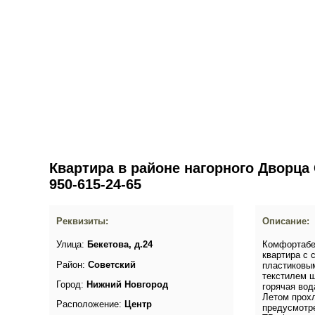
Лучшие квартиры посуточ
"Уютное Гнёздышко" - сеть квартир
Квартира в районе нагорного Дво
950-615-24-65
Реквизиты:
Описание:
Улица:
Бекетова, д.24
Комфортабе
квартира с
Район:
Советский
пластиковы
текстилем ш
Город:
Нижний Новгород
горячая вод
Летом прохл
Расположение:
Центр
предусмотр