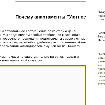
"
Квар
подхо
Почему апартаменты "Уютное
отнес
е и оптимальное соотношение по критерию цена/
"
Очен
е. Мы предъявляем особые требования к влючению
Реко
краткосрочного проживания подготовлены самые уютные
Натал
 ремонтом, техникой и удобным расположением. А что
 пребывания командировочному или гостю Нижнего
"
Были
ры на часы не сдаются, только на сутки, недели и
остан
а понимание этой ситуации.
уютно
чист
приве
добир
рядо
незаб
этот 