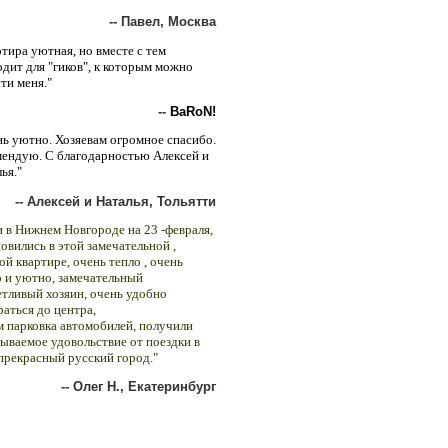
-- Павел, Москва
тира уютная, но вместе с тем
дит для "гиков", к которым можно
ти меня."
--
BaRoN!
ь уютно. Хозяевам огромное спасибо.
мендую. С благодарностью Алексей и
ья."
-- Алексей и Наталья, Тольятти
 в Нижнем Новгороде на 23 -февраля,
овились в этой замечательной ,
й квартире, очень тепло , очень
о и уютно, замечательный
тливый хозяин, очень удобно
аться до центра,
м парковка автомобилей, получили
ываемое удовольствие от поездки в
прекрасный русский город."
-- Олег Н., Екатеринбург