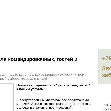
иры посуточно от хозяина
ь квартир
+7
ля командировочных, гостей и
Зв
за
д и ищете квартиру, как альтернативу гостиничному
ный выбор, что зашли к нам!
Отели квартирного типа "Уютное Гнёздышко"
к вашим услугам:
От
В представленных квартирах всё продумано до
мелочей. А как известно, комфорт достигается в
"
Шика
мелочах и в законченности решений!
массу