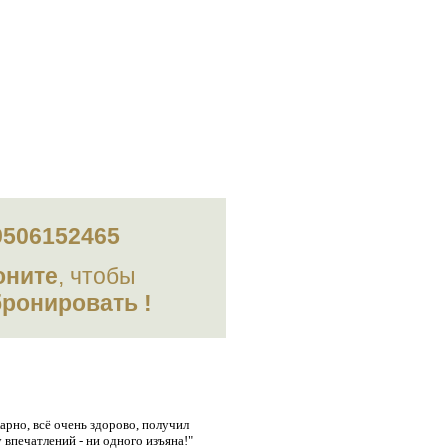
9506152465
оните
, чтобы
бронировать !
зывы
рно, всё очень здорово, получил
 впечатлений - ни одного изъяна!"